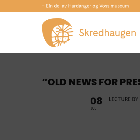
– Ein del av Hardanger og Voss museum
“OLD NEWS FOR PR
08
LECTURE B
JUL