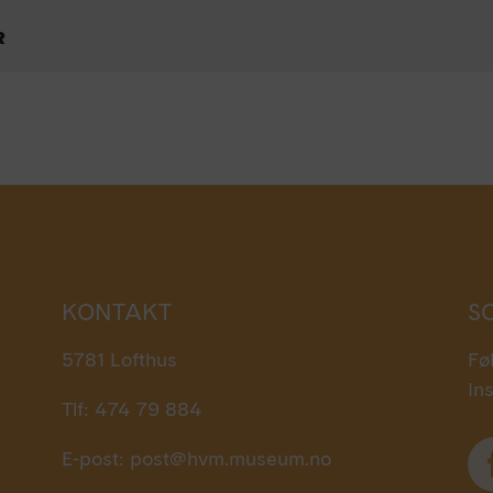
R
KONTAKT
S
5781 Lofthus
Fø
In
Tlf: 474 79 884
E-post:
post@hvm.museum.no