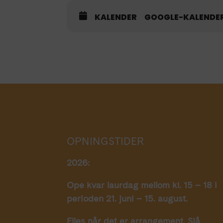
KALENDER
GOOGLE-KALENDE
OPNINGSTIDER
2026:
Ope kvar laurdag mellom kl. 15 – 18 i
perioden 21. juni – 15. august.
Elles når det er arrangement. Sjå