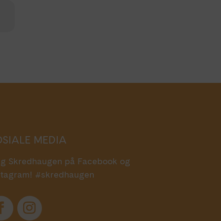
OSIALE MEDIA
lg Skredhaugen på Facebook og
stagram! #skredhaugen