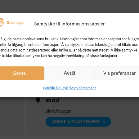
e
– “Old News for Present-Day Enjoyment”
Samtykke til informasjonskapsler
el and tourism executive from Hardanger. He was the fourth-
 one of the best-known hotels in the region. In 2006, he was
 å gi de beste opplevelsene bruker vi teknologier som informasjonskapsler for å lagre
der of St. Olav for his long-standing contribution to Norwegian
eller få tilgang til enhetsinformasjon. Å samtykke til disse teknologiene vil tillate oss 
ition in hospitality and traveling in Hardanger. His great-
andle data som nettleseratferd eller unike ID-er på dette nettstedet. Å ikke samtykke
tne
to
Lofthus
and in 1846 established a steamship expedition and
er trekke tilbake samtykke kan ha negativ innvirkning på visse funksjoner.
the foundation of the hotel business.
Godta
Avslå
Vis preferansar
many events on Wednesdays throughout the summer. There will be a
 and the exhibitions
Spor i tid
and
BEE Hardanger
will be open.
Cookie Policy
Privacy Statement
 75, and children free.
Stad
Skredhaugen
ANDRE ARRANGEMENT