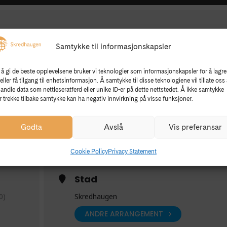
g – «Herr Sigurd Brynjulvson, reisande i lov og
Samtykke til informasjonskapsler
iftelsen Agatunet, statsstipendiat og tidlegare dagleg leiar for
 å gi de beste opplevelsene bruker vi teknologier som informasjonskapsler for å lagre
um i Hardanger. I Agatunet ligg den staselege Lagmannsstova, bygd
eller få tilgang til enhetsinformasjon. Å samtykke til disse teknologiene vil tillate oss 
ansstova er norges eldste rettslokale og var residensen til herr
andle data som nettleseratferd eller unike ID-er på dette nettstedet. Å ikke samtykke
. I dette foredraget fortel Guttorm Rogdaberg om herr Sigurds
er trekke tilbake samtykke kan ha negativ innvirkning på visse funksjoner.
is han som Gulatingslagmann var ein reisande i lov og rett.
 arrangement på onsdagar gjennom sommaren. Det vert kafé med
Godta
Avslå
Vis preferansar
id
og
BEE Hardanger
er opne. Alle er hjarteleg velkomne.
 born gratis
Cookie Policy
Privacy Statement
Stad
0)
Skredhaugen
ANDRE ARRANGEMENT