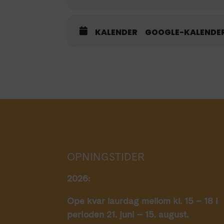
KALENDER
GOOGLE-KALENDE
OPNINGSTIDER
2026:
Ope kvar laurdag mellom kl. 15 – 18 i
perioden 21. juni – 15. august.