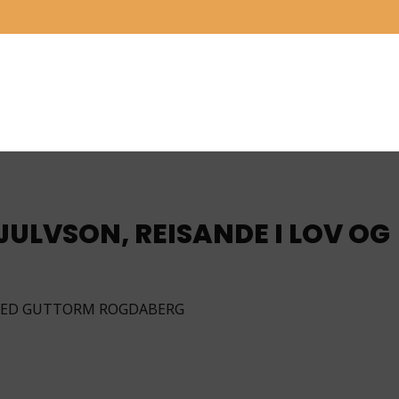
JULVSON, REISANDE I LOV OG
MED GUTTORM ROGDABERG