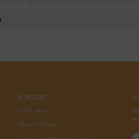
R
KONTAKT
S
5781 Lofthus
Fø
In
Tlf: 474 79 884
E-post:
post@hvm.museum.no