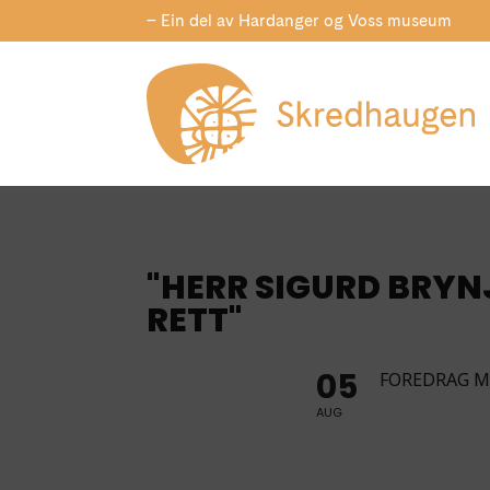
– Ein del av Hardanger og Voss museum
"HERR SIGURD BRYN
RETT"
05
FOREDRAG 
AUG