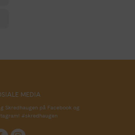
OSIALE MEDIA
lg Skredhaugen på Facebook og
stagram! #skredhaugen