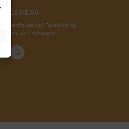
å
OSIALE MEDIA
lg Skredhaugen på Facebook og
stagram! #skredhaugen