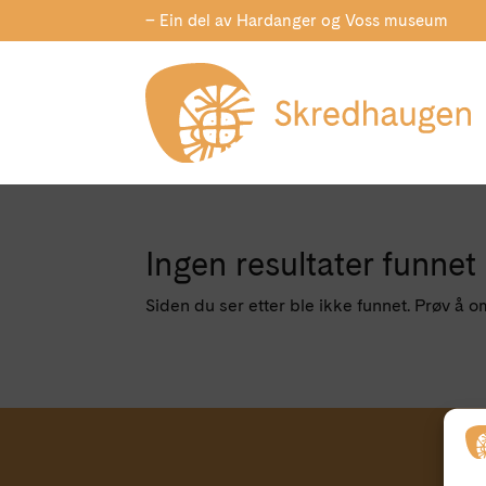
– Ein del av Hardanger og Voss museum
Ingen resultater funnet
Siden du ser etter ble ikke funnet. Prøv å o