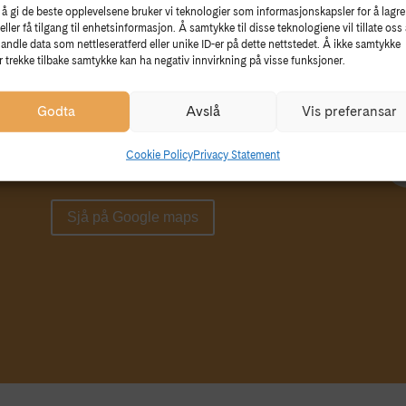
 å gi de beste opplevelsene bruker vi teknologier som informasjonskapsler for å lagre
eller få tilgang til enhetsinformasjon. Å samtykke til disse teknologiene vil tillate oss 
KONTAKT
S
andle data som nettleseratferd eller unike ID-er på dette nettstedet. Å ikke samtykke
er trekke tilbake samtykke kan ha negativ innvirkning på visse funksjoner.
5781 Lofthus
Fø
In
Godta
Avslå
Vis preferansar
Tlf: 474 79 884
Cookie Policy
Privacy Statement
E-post:
post@hvm.museum.no
Sjå på Google maps