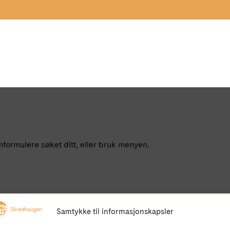
mformulere søket ditt, eller bruk menyen.
Samtykke til informasjonskapsler