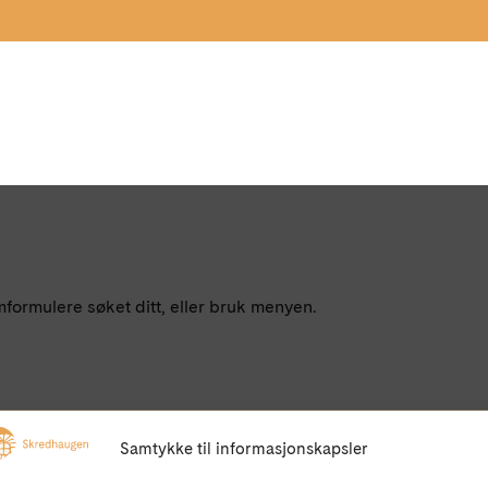
mformulere søket ditt, eller bruk menyen.
Samtykke til informasjonskapsler