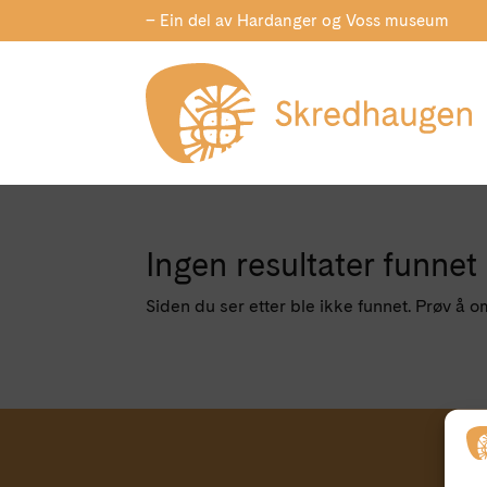
– Ein del av Hardanger og Voss museum
Ingen resultater funnet
Siden du ser etter ble ikke funnet. Prøv å o