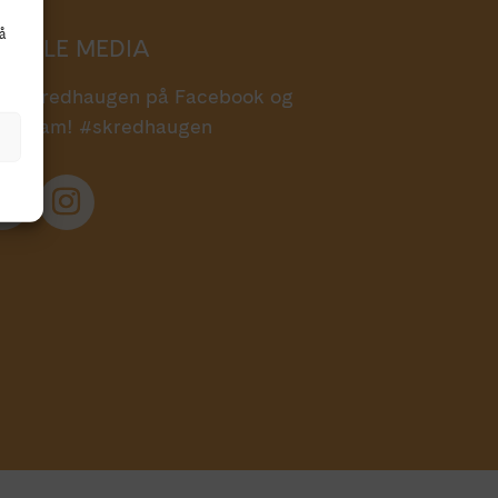
å
OSIALE MEDIA
lg Skredhaugen på Facebook og
stagram! #skredhaugen