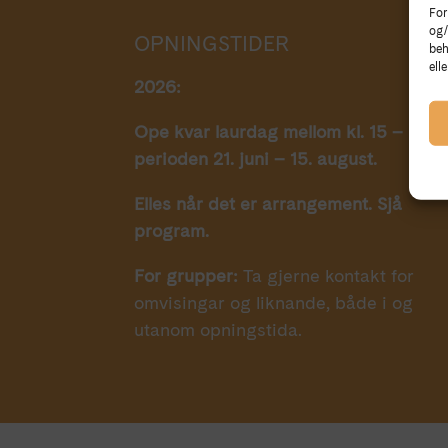
For
og/
OPNINGSTIDER
beh
ell
2026:
Ope kvar laurdag mellom kl. 15 – 18 i
perioden 21. juni – 15. august.
Elles når det er arrangement. Sjå
program.
For grupper:
Ta gjerne kontakt for
omvisingar og liknande, både i og
utanom opningstida.