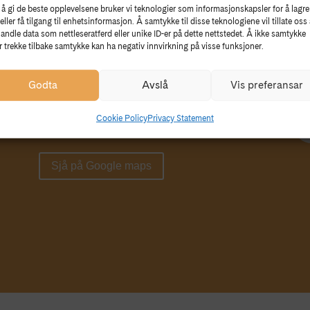
 å gi de beste opplevelsene bruker vi teknologier som informasjonskapsler for å lagre
eller få tilgang til enhetsinformasjon. Å samtykke til disse teknologiene vil tillate oss 
KONTAKT
S
andle data som nettleseratferd eller unike ID-er på dette nettstedet. Å ikke samtykke
er trekke tilbake samtykke kan ha negativ innvirkning på visse funksjoner.
5781 Lofthus
Fø
In
Godta
Avslå
Vis preferansar
Tlf: 474 79 884
Cookie Policy
Privacy Statement
E-post:
post@hvm.museum.no
Sjå på Google maps