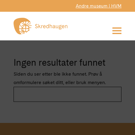
Andre museum i HVM
Ingen resultater funnet
Siden du ser etter ble ikke funnet. Prøv å
omformulere søket ditt, eller bruk menyen.