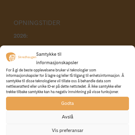
OPNINGSTIDER
2026:
Ope kvar laurdag mellom kl. 15 – 18 i
Samtykke til
perioden 21. juni – 15. august.
informasjonskapsler
Elles når det er arrangement. Sjå program.
For å gi de beste opplevelsene bruker vi teknologier som
informasjonskapsler for å lagre og/eller få tilgang til enhetsinformasjon. Å
samtykke til disse teknologiene vil tillate oss å behandle data som
For grupper:
Ta gjerne kontakt for
nettleseratferd eller unike ID-er på dette nettstedet. Å ikke samtykke eller
omvisingar og liknande, både i og utanom
trekke tilbake samtykke kan ha negativ innvirkning på visse funksjoner.
opningstida.
Godta
Avslå
KONTAKT
Vis preferansar