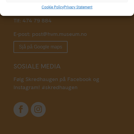
5781 Lofthus
Cookie Policy
Privacy Statement
Tlf: 474 79 884
E-post:
post@hvm.museum.no
Sjå på Google maps
SOSIALE MEDIA
Følg Skredhaugen på Facebook og
Instagram! #skredhaugen