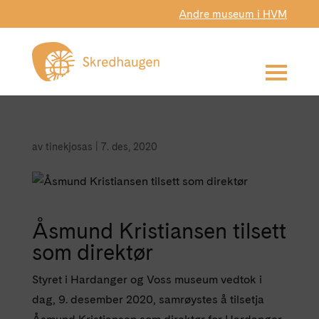
Andre museum i HVM
av
tinekjosas
|
7. des, 2020
Åsmund Kristiansen tilsett
som direktør
Styret i Hardanger og Voss museum vedtok i
dag, 9. desember 2020, samrøystes å tilsetja