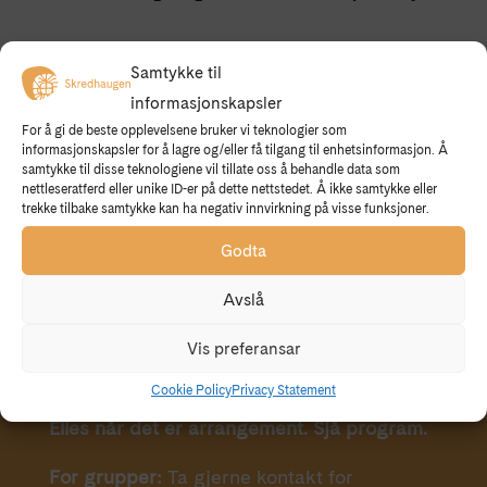
Samtykke til
informasjonskapsler
For å gi de beste opplevelsene bruker vi teknologier som
informasjonskapsler for å lagre og/eller få tilgang til enhetsinformasjon. Å
samtykke til disse teknologiene vil tillate oss å behandle data som
nettleseratferd eller unike ID-er på dette nettstedet. Å ikke samtykke eller
trekke tilbake samtykke kan ha negativ innvirkning på visse funksjoner.
OPNINGSTIDER
Godta
2026:
Avslå
Ope kvar laurdag mellom kl. 15 – 18 i
Vis preferansar
perioden 21. juni – 15. august.
Cookie Policy
Privacy Statement
Elles når det er arrangement. Sjå program.
For grupper:
Ta gjerne kontakt for