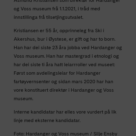
Åsmund Kristiansen som direktør for Hardanger
og Voss museum frå 1.1.2021, i tråd med
innstillinga frå tilsetjingsutvalet.
Kristiansen er 55 år, opprinneleg fra Ski i
Akershus, bur i Øystese, er gift og har to born.
Han har dei siste 23 åra jobba ved Hardanger og
Voss museum. Han har mastergrad i etnologi og
har dei siste ti åra hatt leiarrroller ved museet:
Først som avdelingsleiar for Hardanger
fartøyvernsenter og sidan mars 2020 har han
vore konstituert direktør i Hardanger og Voss
museum.
Interne kandidatar har elles vore vurdert på lik
linje med eksterne kandidatar.
Foto: Hardanger og Voss museum / Silje Ensby